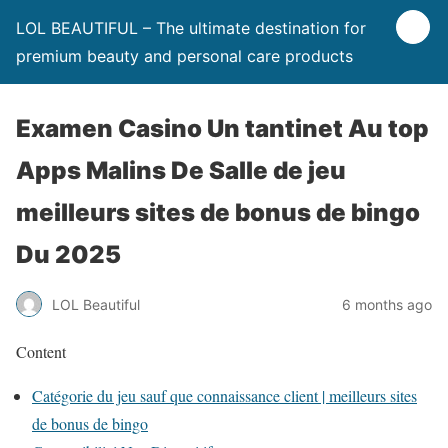
LOL BEAUTIFUL – The ultimate destination for
premium beauty and personal care products
Examen Casino Un tantinet Au top
Apps Malins De Salle de jeu
meilleurs sites de bonus de bingo
Du 2025
LOL Beautiful
6 months ago
Content
Catégorie du jeu sauf que connaissance client | meilleurs sites
de bonus de bingo