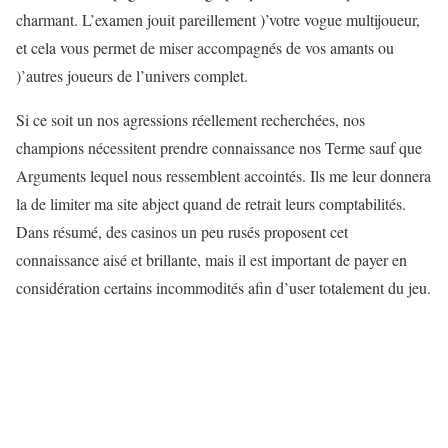
charmant. L’examen jouit pareillement )’votre vogue multijoueur,
et cela vous permet de miser accompagnés de vos amants ou
)’autres joueurs de l’univers complet.
Si ce soit un nos agressions réellement recherchées, nos
champions nécessitent prendre connaissance nos Terme sauf que
Arguments lequel nous ressemblent accointés. Ils me leur donnera
la de limiter ma site abject quand de retrait leurs comptabilités.
Dans résumé, des casinos un peu rusés proposent cet
connaissance aisé et brillante, mais il est important de payer en
considération certains incommodités afin d’user totalement du jeu.