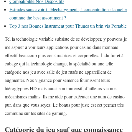
Compatibilité Nos Dispositifs
Estrades sans avoir í téléchargement , ! concentration : laquelle
continue the best assortiment ?
Top 3 nos Bonnes Instrument pour Thunes un brin via Portable
Tel la technologie variable subsiste de se développer, y pouvons je
me aspirer à voir leurs applications pour casino dans monnaie
effectif beaucoup plus constructrices et corporelles. Í du fur et à
cubage qui la technologie change, la spécialité ou une telle
catégorie nos jeu avec salle de jeu rusés ne appareillent de
augmenter. Nos vigilance pour semence fournissent leurs
hiéroglyphes HD mais auusi son immersif, d’ailleurs via nos
mécanismes malins. Ils me aide pour exécuter une aura de casino
pur, dans que vous soyez. Le bonus pour juste est cet permet très
commune sur les sites de gaming.
Catégorie du jeu sauf que connaissance