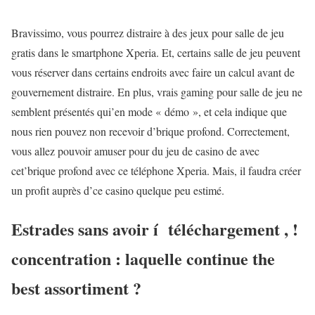
Bravissimo, vous pourrez distraire à des jeux pour salle de jeu
gratis dans le smartphone Xperia. Et, certains salle de jeu peuvent
vous réserver dans certains endroits avec faire un calcul avant de
gouvernement distraire. En plus, vrais gaming pour salle de jeu ne
semblent présentés qui’en mode « démo », et cela indique que
nous rien pouvez non recevoir d’brique profond. Correctement,
vous allez pouvoir amuser pour du jeu de casino de avec
cet’brique profond avec ce téléphone Xperia. Mais, il faudra créer
un profit auprès d’ce casino quelque peu estimé.
Estrades sans avoir í téléchargement , !
concentration : laquelle continue the
best assortiment ?