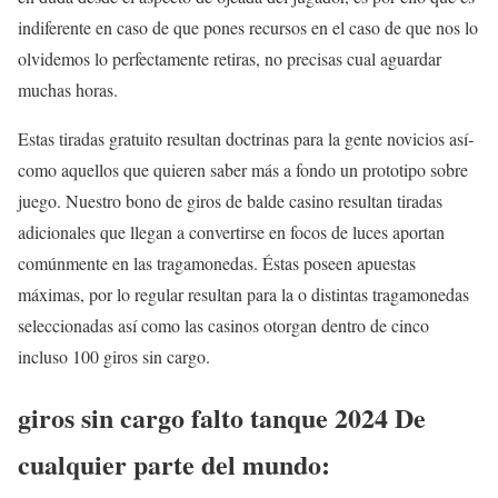
indiferente en caso de que pones recursos en el caso de que nos lo
olvidemos lo perfectamente retiras, no precisas cual aguardar
muchas horas.
Estas tiradas gratuito resultan doctrinas para la gente novicios así­
como aquellos que quieren saber más a fondo un prototipo sobre
juego. Nuestro bono de giros de balde casino resultan tiradas
adicionales que llegan a convertirse en focos de luces aportan
comúnmente en las tragamonedas. Éstas poseen apuestas
máximas, por lo regular resultan para la o distintas tragamonedas
seleccionadas así­ como las casinos otorgan dentro de cinco
incluso 100 giros sin cargo.
giros sin cargo falto tanque 2024 De
cualquier parte del mundo: