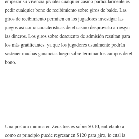
empezar su vivencia joviales cualquier casino particularmente es
pedir cualquier bono de recibimiento sobre giros de balde. Las
giros de recibimiento permiten en los jugadores investigar las
juegos así­ como características de el casino desprovisto arriesgar
las dineros. Los giros sobre descuento de admisión resultan para
los más gratificantes, ya que los jugadores usualmente podrán
sostener muchas ganancias luego sobre terminar los campos de el
bono.
Una postura mínima en Zeus tres es sobre $0.10, entretanto a
como es principio puede regresar en $120 para giro, lo cual la