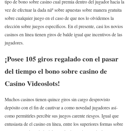
tipo de bono sobre casino cual premia dentro del jugador hacia la
vez de efectuar la dada nâº sobre apuestas sobre manera gratuita
sobre cualquier juego en el caso de que nos lo olvidemos la
elección sobre juegos específicos. En el presente, casi los novios
casinos en línea tienen giros de balde igual que incentivos de las
jugadores.
¡Posee 105 giros regalado con el pasar
del tiempo el bono sobre casino de
Casino Videoslots!
Muchos casinos tienen quince giros sin cargo desprovisto
depósito con el fin de cautivar a como novedad jugadores así­
como permitirles percibir sus juegos carente riesgos. Igual que
entusiasta de el casino en línea, entre los superiores formas sobre