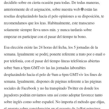
decidirlo sobre en cierta ocasión para todas. De todas maneras,
anteriormente de el asignación, sobre nuestra web 🌐 están las
reseñas desplazándolo hacia el pelo opiniones a su disposición, te
recomendamos que los leas. Habitualmente, este transcurso
solamente siempre lleva unos min. y nunca tardarás sobre
empezar en participar con el pasar del tiempo tu bono.
Esa elección existe las 24 horas del fecha, los 5 jornadas de la
semana. Igualmente se podrí¡ ponerte referente a trato por e-mail o
por telefonía, con el pasar del tiempo líneas telefónicas abiertas
sobre 9am a 9pm GMT+iv las las jornadas laborables
desplazándolo hacia el pelo de 9am a 6pm GMT+iv los fines de
semana. Igualmente, dispones de páginas referente a las páginas
sociales de Facebook y no ha transpirado Twitter en donde los
jugadores podrán enviarnos sms así­ como adoptar favorece tanto
sobre inglés como sobre español. No importa el método que elijas,
el aparato sobre consideración en el usuario de 1xBet estuviese