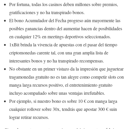
Por fortuna, todas los casinos deben millones sobre premios,
gratificaciones y no ha transpirado bonos.
El bono Acumulador del Fecha progreso aún mayormente las
posibles ganancias dentro del aumentar hacen de posibilidades
en cualquier 12% en meetings deportivos seleccionados.
1xBit brinda la vivencia de apuestas con el pasar del tiempo
criptomonedas carente tal, con una gran amplia lista de
interesantes bonos y no ha transpirado recompensas.
No obstante en un primer vistazo da la impresión que juguetear
tragamonedas gratuito no es tan alegre como competir slots con
manga larga recursos positivo, el entretenimiento gratuito
incluyo acompañado sobre unas ventajas irrefutables.
Por ejemplo, si nuestro bono es sobre 10 € con manga larga
cualquier rollover sobre 30x, tendrás que apostar 300 € suin
lograr retirar recursos.