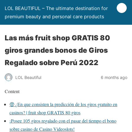
LOL BEAUTIFUL – The ultimate destination for
premium beauty and personal care products
Las más fruit shop GRATIS 80
giros grandes bonos de Giros
Regalado sobre Perú 2022
LOL Beautiful
6 months ago
Content
🤑 ¿En que consisten la predicción de los giros gratuito en
casinos? | fruit shop GRATIS 80 giros
¡Posee 105 giros regalado con el pasar del tiempo el bono
sobre casino de Casino Videoslots!