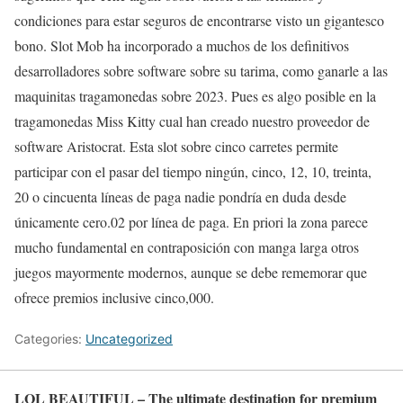
condiciones para estar seguros de encontrarse visto un gigantesco
bono. Slot Mob ha incorporado a muchos de los definitivos
desarrolladores sobre software sobre su tarima, como ganarle a las
maquinitas tragamonedas sobre 2023. Pues es algo posible en la
tragamonedas Miss Kitty cual han creado nuestro proveedor de
software Aristocrat. Esta slot sobre cinco carretes permite
participar con el pasar del tiempo ningún, cinco, 12, 10, treinta,
20 o cincuenta líneas de paga nadie pondrí­a en duda desde
únicamente cero.02 por línea de paga. En priori la zona parece
mucho fundamental en contraposición con manga larga otros
juegos mayormente modernos, aunque se debe rememorar que
ofrece premios inclusive cinco,000.
Categories:
Uncategorized
LOL BEAUTIFUL – The ultimate destination for premium