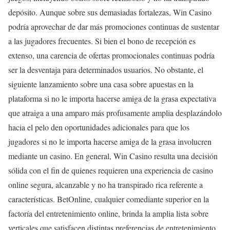
depósito. Aunque sobre sus demasiadas fortalezas, Win Casino
podría aprovechar de dar más promociones continuas de sustentar
a las jugadores frecuentes. Si bien el bono de recepción es
extenso, una carencia de ofertas promocionales continuas podría
ser la desventaja para determinados usuarios. No obstante, el
siguiente lanzamiento sobre una casa sobre apuestas en la
plataforma si no le importa hacerse amiga de la grasa expectativa
que atraiga a una amparo más profusamente amplia desplazándolo
hacia el pelo den oportunidades adicionales para que los
jugadores si no le importa hacerse amiga de la grasa involucren
mediante un casino. En general, Win Casino resulta una decisión
sólida con el fin de quienes requieren una experiencia de casino
online segura, alcanzable y no ha transpirado rica referente a
características. BetOnline, cualquier comediante superior en la
factoría del entretenimiento online, brinda la amplia lista sobre
verticales que satisfacen distintas preferencias de entretenimiento.