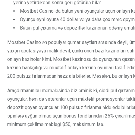
yerinə yetirdikdən sonra geri götürülə bilər.
Mostbet Casino-da bütün yeni oyunçular üçün onlayn ka
Oyunçu eyni oyuna 40 dollar və ya daha çox mərc qoyma
Bütün pul çıxarma və depozitlər kazinonun ödəniş emalı 
Mostbet Casino ən populyar qumar saytları arasında deyil, ümu
yaxşı reputasiyaya malik deyil, çünki onun bəzi kazinoları sahi
onlayn kazinolar kimi, Mostbet kazinosu da oyunçunun qazanac
kazino bankçılığı və müxtəlif onlayn kazino oyunları təklif e
200 pulsuz fırlanmadan həzz ala bilərlər. Məsələn, bu onlayn k
Araşdırmanın bu mərhələsində biz əminik ki, ciddi pul qazanm
oyunçular, həm də veteranlar üçün müxtəlif promosyonlar təklif
depozit qoyan oyunçular 100 pulsuz fırlanma əldə edə bilərlə
spinlərə uyğun olmaq üçün bonus fondlarından 25% çıxarılma
minimum çəkilmə məbləği $50, maksimum isə.