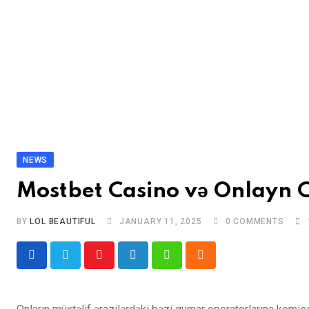
NEWS
Mostbet Casino və Onlayn C
BY
LOL BEAUTIFUL
JANUARY 11, 2025
0
COMMENTS
Youtube
LinkedIn
Whatsapp
Cloud