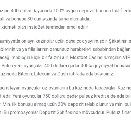
zino 400 dollar dəyərində 100% uyğun depozit bonusu təklif edir
lı və bonusu 30 gün ərzində tamamlamalıdır.
xidməti olan InstaBet tərəfindən emal edilir.
miyyətlə onlayn kazinolar üçün daha çox yayılmışdır. Şirkətinin s
blərinin və ya filiallarının qanunsuz hərəkətləri səbəbindən bağlan
ağı məbləğin kiçik bir faizini alır. Mostbet Casino həmçinin VIP
dir. Bütün yeni oyunçular 400 dollara qədər 300% qeydiyyat bonusu
azinoda Bitcoin, Litecoin və Dash istifadə edə bilərsiniz.
aq istəyən oyunçular öz oyunlarını bu kazinoda tapacaqlar. Kazin
 edir. Yeni oyunçular 750 dollara qədər pulsuz kredit əldə edə bil
r. Min. İlk bonusu almaq üçün 20% depozit tələb olunur və min. pu
sı.Bu promosyonlar Depozit Səhifəsində mövcuddur. Pulsuz fırl