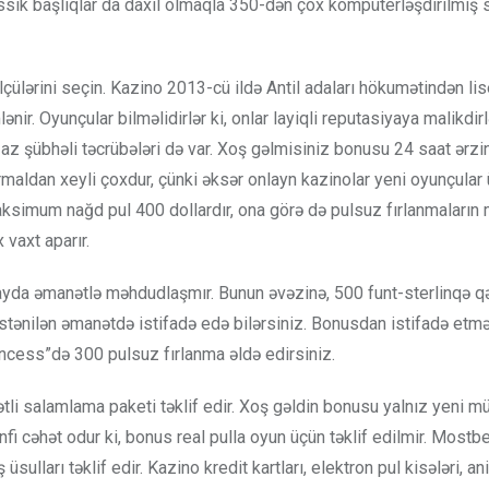
sik başlıqlar da daxil olmaqla 350-dən çox kompüterləşdirilmiş s
lçülərini seçin. Kazino 2013-cü ildə Antil adaları hökumətindən lis
ənir. Oyunçular bilməlidirlər ki, onlar layiqli reputasiyaya malikdirl
bir az şübhəli təcrübələri də var. Xoş gəlmisiniz bonusu 24 saat ərz
normaldan xeyli çoxdur, çünki əksər onlayn kazinolar yeni oyunçular
maksimum nağd pul 400 dollardır, ona görə də pulsuz fırlanmaların
vaxt aparır.
yda əmanətlə məhdudlaşmır. Bunun əvəzinə, 500 funt-sterlinqə q
stənilən əmanətdə istifadə edə bilərsiniz. Bonusdan istifadə etmə
ncess”də 300 pulsuz fırlanma əldə edirsiniz.
tli salamlama paketi təklif edir. Xoş gəldin bonusu yalnız yeni mü
 cəhət odur ki, bonus real pulla oyun üçün təklif edilmir. Mostb
ları təklif edir. Kazino kredit kartları, elektron pul kisələri, ani