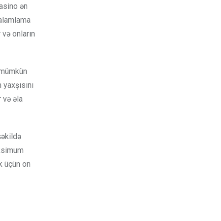
Casino ən
salamlama
 və onların
, mümkün
 yaxşısını
 və əla
şəkildə
aksimum
k üçün on