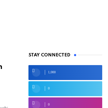
STAY CONNECTED
n
1,000
0
0