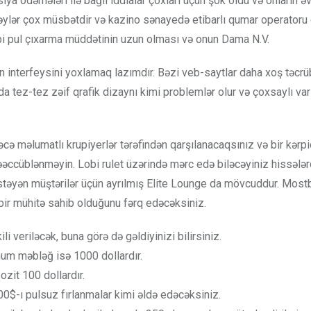
ya ödəmələri ilə bağlı iddialar çoxları üçün şok oldu və onların əv
a rəylər çox müsbətdir və kazino sənayedə etibarlı qumar operator
i pul çıxarma müddətinin uzun olması və onun Dama N.V.
n interfeysini yoxlamaq lazımdır. Bəzi veb-saytlar daha xoş təcr
a tez-tez zəif qrafik dizaynı kimi problemlər olur və çoxsaylı vari
cə məlumatlı krupiyerlər tərəfindən qarşılanacaqsınız və bir kərpi
ccüblənməyin. Lobi rulet üzərində mərc edə biləcəyiniz hissələrd
i istəyən müştərilər üçün ayrılmış Elite Lounge da mövcuddur. Most
bir mühitə sahib olduğunu fərq edəcəksiniz.
i veriləcək, buna görə də gəldiyinizi bilirsiniz.
um məbləğ isə 1000 dollardır.
it 100 dollardır.
0$-ı pulsuz fırlanmalar kimi əldə edəcəksiniz.