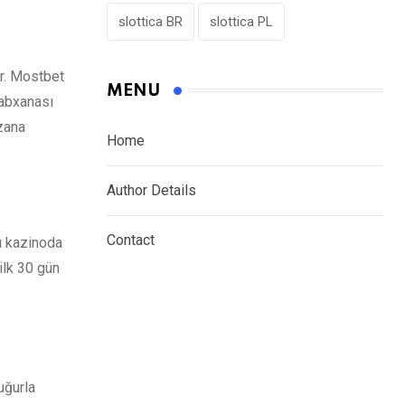
slottica BR
slottica PL
ür. Mostbet
MENU
tabxanası
azana
Home
Author Details
Contact
Bu kazinoda
ilk 30 gün
uğurla