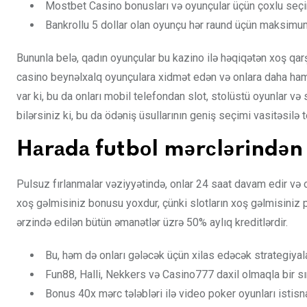
Mostbet Casino bonusları və oyunçular üçün çoxlu seçiml
Bankrollu 5 dollar olan oyunçu hər raund üçün maksimu
Bununla belə, qadın oyunçular bu kazino ilə həqiqətən xoş qar
casino beynəlxalq oyunçulara xidmət edən və onlara daha hama
var ki, bu da onları mobil telefondan slot, stolüstü oyunlar 
bilərsiniz ki, bu da ödəniş üsullarının geniş seçimi vasitəsilə 
Hаrаdа futbоl mərсlərindən
Pulsuz fırlanmalar vəziyyətində, onlar 24 saat davam edir və o
xoş gəlmisiniz bonusu yoxdur, çünki slotların xoş gəlmisiniz 
ərzində edilən bütün əmanətlər üzrə 50% aylıq kreditlərdir.
Bu, həm də onları gələcək üçün xilas edəcək strategiyala
Fun88, Halli, Nekkers və Casino777 daxil olmaqla bir sı
Bonus 40x mərc tələbləri ilə video poker oyunları istisna