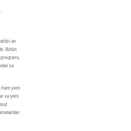
.
ahibi ən
ıb. Bütün
 proqramı,
ndan və
o həm yeni
ər və yeni
lsuz
anmalardan