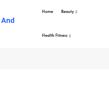
Home
Beauty
y And
Health Fitness