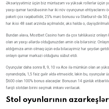
Əksəriyyətimiz üçün biz müntəzəm və yüksək rollerlər üçün ya
yaxşı qumar təcrübəsinin hər iki növ oyunçunun ehtiyaclarını 
paketi çox rəqabətlidir, 25% mərc bonusu və Starburst-da 50 pu
hər ikisi 48 saat ərzində açılmalıdır, əks halda o, dəyişdirilməli
Bundan əlavə, Mostbet Casino həm də çox təhlükəsiz onlayn ka
olan ən yaxşı əllərdə olduğunuzdan əmin ola bilərsiniz. Onlay
aldığımıza əmin olmaq üçün edə biləcəyimiz hər şeydən getdik
onlayn qumar mərkəzi olduğunu sübut etdi.
Oyunçular daha sonra 8, 9, 10 və Ace ilə mümkün olan ən yüksə
oynandıqda, 1,5 faiz gəlir əldə etməsidir, lakin bu, oyunçul
$600 olan 100% bonus alacaqlar. Bonusun 14 günlük etibarlılı
fərqli slotdan birini seçmək imkanı veriləcək.
Stol oyunlarının azarkeşlər