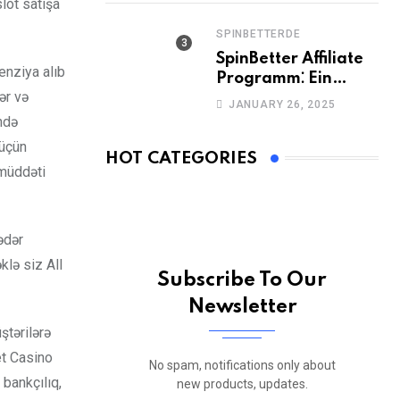
lot satışa
SPINBETTERDE
SpinBetter Affiliate
enziya alıb
Programm⁚ Ein
ər və
detaillierter
JANUARY 26, 2025
Überblick
ində
 üçün
HOT CATEGORIES
 müddəti
ədər
klə siz All
Subscribe To Our
Newsletter
ştərilərə
et Casino
No spam, notifications only about
 bankçılıq,
new products, updates.