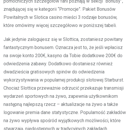
pomocniczych szczegółów fani poznają w sekcji “Bonusy”,
znajdującej się w kategorii “Promocje”. Pakiet Bonusów
Powitalnych w Slotica casino mieści 3 rodzaje bonusów,
które omówimy więcej szczegółowo w poniższej tabeli.
Jak jedynie zalogujesz się w Slottica, zostaniesz powitany
fantastycznym bonusem. Oznacza jest to, że jeśli wpłacisz
na swoje konto 200€, kasyno da Tobie dodatkowe 200€ do
odwiedzenia zabawy. Dodatkowo dostaniesz również
dwadzieścia gratisowych spinów do odwiedzenia
wykorzystywania w popularnej produkcji slotowej Starburst.
Chociaż Slottica przeważnie odrzucić przekazuje transmisji
wydarzeń sportowych na żywo, zapewnia użytkownikom
następną najlepszą rzecz – aktualizacje na żywo a także
logowanie premia dane statystyczne. Popularność zakładów
na żywo wypływa spośród wyjątkowych możliwości, które
stwarzają, niedostępnych w tradycyjnych zakładach