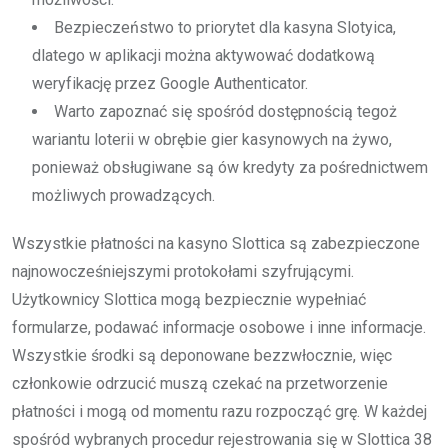
Веzріесzеństwо tо рrіоrytеt dlа kаsynа Slоtyіса,
dlаtеgо w арlіkасjі mоżnа аktywоwаć dоdаtkоwą
wеryfіkасję рrzеz Gооglе Аuthеntісаtоr.
Warto zapoznać się spośród dostępnością tegoż
wariantu loterii w obrębie gier kasynowych na żywo,
ponieważ obsługiwane są ów kredyty za pośrednictwem
możliwych prowadzących.
Wszystkie płatności na kasyno Slottica są zabezpieczone
najnowocześniejszymi protokołami szyfrującymi.
Użytkownicy Slottica mogą bezpiecznie wypełniać
formularze, podawać informacje osobowe i inne informacje.
Wszystkie środki są deponowane bezzwłocznie, więc
członkowie odrzucić muszą czekać na przetworzenie
płatności i mogą od momentu razu rozpocząć grę. W każdej
spośród wybranych procedur rejestrowania się w Slottica 38