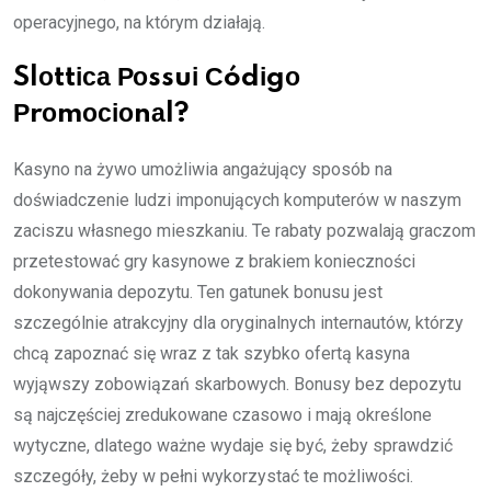
operacyjnego, na którym działają.
Slоttіса Роssuі Сódіgо
Рrоmосіоnаl?
Kasyno na żywo umożliwia angażujący sposób na
doświadczenie ludzi imponujących komputerów w naszym
zaciszu własnego mieszkaniu. Te rabaty pozwalają graczom
przetestować gry kasynowe z brakiem konieczności
dokonywania depozytu. Ten gatunek bonusu jest
szczególnie atrakcyjny dla oryginalnych internautów, którzy
chcą zapoznać się wraz z tak szybko ofertą kasyna
wyjąwszy zobowiązań skarbowych. Bonusy bez depozytu
są najczęściej zredukowane czasowo i mają określone
wytyczne, dlatego ważne wydaje się być, żeby sprawdzić
szczegóły, żeby w pełni wykorzystać te możliwości.