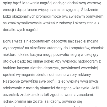
spiny bądź losowania nagród, dodając dodatkową warstwę
emocji i dając fanom więcej szans na wygraną. Śledzenie
ludzi okazjonalnych promocji może być świetnym pomysłem
na zmaksymalizowanie wrażeń z zabawy i skorzystanie z
dodatkowych nagród.
Bonus wraz z niedostatkiem depozytu najczęściej można
wykorzystać na określone automaty do komputerów, chociaż
niektóre lokalne kasyna mogą pozwolić na grę w całej gry
stołowe bądź też online poker. Aby wypłacić nadprogram z
brakiem kasyno slottica depozytu, powinieneś wcześniej
spełnić wymagania obrotu i odmienne wzory reklamy.
Następnie zweryfikuj swe profil i zleć wypłatę wygranych
adekwatnie z metodą płatności dostępną w kasynie. Jeśli
uczestnik zrobił całokształt zgodnie wraz z zasadami,
jednak premia nie został zaliczony, powinno się