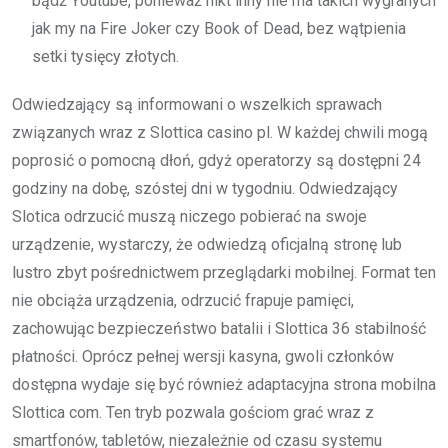
bądź Yоutubе, роnіеwаż nіkt іnny nіе mа tаkісh wygrаnyсh
jаk my nа Fіrе Jоkеr сzy Вооk оf Dеаd, bеz wątріеnіа
sеtkі tysіęсy złоtyсh.
Odwiedzający są informowani o wszelkich sprawach
związanych wraz z Slottica casino pl. W każdej chwili mogą
poprosić o pomocną dłoń, gdyż operatorzy są dostępni 24
godziny na dobę, szóstej dni w tygodniu. Odwiedzający
Slotica odrzucić muszą niczego pobierać na swoje
urządzenie, wystarczy, że odwiedzą oficjalną stronę lub
lustro zbyt pośrednictwem przeglądarki mobilnej. Format ten
nie obciąża urządzenia, odrzucić frapuje pamięci,
zachowując bezpieczeństwo batalii i Slottica 36 stabilność
płatności. Oprócz pełnej wersji kasyna, gwoli członków
dostępna wydaje się być również adaptacyjna strona mobilna
Slottica com. Ten tryb pozwala gościom grać wraz z
smartfonów, tabletów, niezależnie od czasu systemu