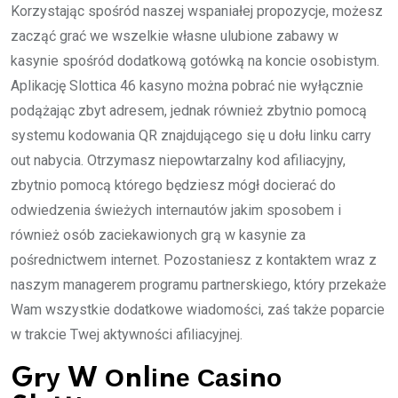
Korzystając spośród naszej wspaniałej propozycje, możesz
zacząć grać we wszelkie własne ulubione zabawy w
kasynie spośród dodatkową gotówką na koncie osobistym.
Aplikację Slottica 46 kasyno można pobrać nie wyłącznie
podążając zbyt adresem, jednak również zbytnio pomocą
systemu kodowania QR znajdującego się u dołu linku carry
out nabycia. Otrzymasz niepowtarzalny kod afiliacyjny,
zbytnio pomocą którego będziesz mógł docierać do
odwiedzenia świeżych internautów jakim sposobem i
również osób zaciekawionych grą w kasynie za
pośrednictwem internet. Pozostaniesz z kontaktem wraz z
naszym managerem programu partnerskiego, który przekaże
Wam wszystkie dodatkowe wiadomości, zaś także poparcie
w trakcie Twej aktywności afiliacyjnej.
Grу W Оnlіnе Саsіnо