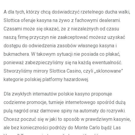
A dla tych, którzy chcą doświadczyć rzetelnego ducha walki,
Slottica oferuje kasyna na żywo z fachowymi dealerami.
Czasami może się okazać, że z niezależnych od czasu
naszą firmę przyczyn nie zaakceptować możesz uzyskać
dostępu do odwiedzenia zasobów własnego kasyna i
bukmachera. W takowym sytuacji nie posiada co płakać,
ponieważ zabezpieczyliśmy się na każdą ewentualność.
Stworzyliśmy mirrory Slottica Casino, czyli „sklonowane”
kategorie polskiej platformy hazardowej.
Dla zwykłych internautów polskie kasyno proponuje
codzienne promocje, turnieje internetowego spośród dużą
pulą nagród oraz darmowe spiny na automaty do rozrywki.
Chcesz poczuć się w jaki to sposób w prawdziwym kasynie,
ale bez konieczności podróży do Monte Carlo bądź Las