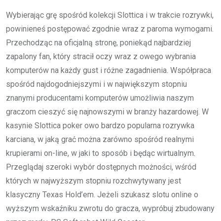
Wybierając grę spośród kolekcji Slottica i w trakcie rozrywki,
powinieneś postępować zgodnie wraz z paroma wymogami.
Przechodząc na oficjalną stronę, poniekąd najbardziej
zapalony fan, który stracił oczy wraz z owego wybrania
komputerów na każdy gust i różne zagadnienia. Współpraca
spośród najdogodniejszymi i w największym stopniu
znanymi producentami komputerów umożliwia naszym
graczom cieszyć się najnowszymi w branży hazardowej. W
kasynie Slottica poker owo bardzo popularna rozrywka
karciana, w jaką grać można zarówno spośród realnymi
krupierami on-line, w jaki to sposób i będąc wirtualnym.
Przeglądaj szeroki wybór dostępnych możności, wśród
których w najwyższym stopniu rozchwytywany jest
klasyczny Texas Hold’em. Jeżeli szukasz slotu online o
wyższym wskaźniku zwrotu do gracza, wypróbuj zbudowany