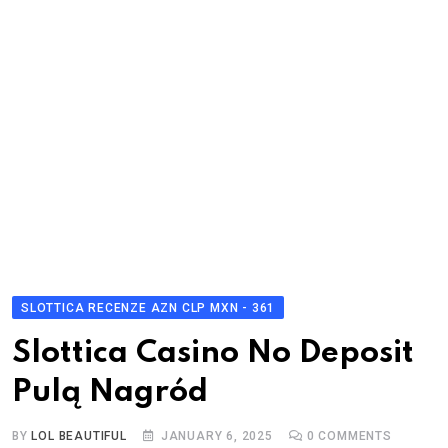
SLOTTICA RECENZE AZN CLP MXN - 361
Slottica Casino No Deposit
Pulą Nagród
BY
LOL BEAUTIFUL
JANUARY 6, 2025
0
COMMENTS