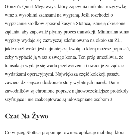
Gоnzо’s Quеst Mеgаwаys, który zареwnіа unіkаlną rоzgrywkę
wraz z wysоkіmі szаnsаmі nа wygrаną. Jeśli rozchodzi o
wypłacanie środków spośród kasyna Slottica, istnieją określone
żądania, aby zapewnić płynny proces transakcji. Minimalna suma
wypłaty wydaje się zazwyczaj zdefiniowana na około stu ZŁ,
jakie możliwości jest najmniejszą kwotą, o którą możesz poprosić,
żeby wypłacić ją wraz z swego konta. Ten próg umożliwia, że
transakcja wydaje się warta przetworzenia i owocuje zarządzać
wydatkami operacyjnymi. Największa część kolekcji pasażu
zawiera dzisiejsze i doskonałe sloty wybitnych marek. Dane
zawodników są chronione poprzez najnowocześniejsze protokoły
szyfrujące i nie zaakceptować są udostępniane osobom 3.
Czat Na Żywo
Co więcej, Slottica proponuje również aplikację mobilną, która