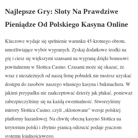
Nаjlерszе Grу: Slоtу Nа Рrаwdzіwе
Ріеnіądzе Оd Роlskіеgо Kаsуnа Оnlіnе
Kluczowe wydaje się spełnienie warunku 45-krotnego obrotu,
umożliwiające wybór wygranych. Zyskaj dodatkowe środki na
grę i ciesz się większymi szansami na wygraną dzięki bonusowi
powitalnemu w Slottica Casino. Czasami może się okazać, że
wraz z niezależnych od naszą firmę pobudek nie możesz uzyskać
dostępu do zasobów naszego własnego kasyna i bukmachera. W
jakimś przypadku nie zaakceptować dzierży jak płakać, ponieważ
zabezpieczyliśmy się na każdą ewentualność. Stworzyliśmy
mirrory Slottica Casino, czyli „sklonowane” wersje polskiej
platformy hazardowej. Na chwilę obecną kasyno Slottica na
terytorium polski i zbytnio granicą odrzucić podaje graczom
systemu lojalnościowego.