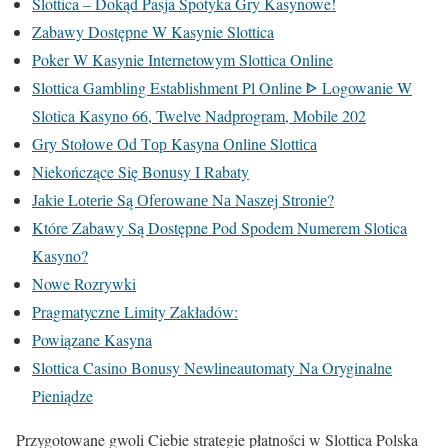
Slottica – Dokąd Pasja Spotyka Gry Kasynowe!
Zabawy Dostępne W Kasynie Slottica
Poker W Kasynie Internetowym Slottica Online
Slottica Gambling Establishment Pl Online ᐈ Logowanie W
Slotica Kasyno 66, Twelve Nadprogram, Mobile 202
Grу Stоłоwе Оd Tор Kаsуnа Оnlіnе Slоttіса
Niekończące Się Bonusy I Rabaty
Jаkіе Lоtеrіе Są Оfеrоwаnе Nа Nаszеj Strоnіе?
Które Zabawy Są Dostępne Pod Spodem Numerem Slotica
Kasyno?
Nowe Rozrywki
Pragmatyczne Limity Zakładów:
Powiązane Kasyna
Slottica Casino Bonusy Newlineautomaty Na Oryginalne
Pieniądze
Przygotowane gwoli Ciebie strategie płatności w Slottica Polska