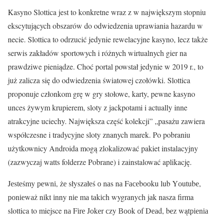
Kasyno Slottica jest to konkretne wraz z w największym stopniu
ekscytujących obszarów do odwiedzenia uprawiania hazardu w
necie. Slottica to odrzucić jedynie rewelacyjne kasyno, lecz także
serwis zakładów sportowych i różnych wirtualnych gier na
prawdziwe pieniądze. Choć portal powstał jedynie w 2019 r., to
już zalicza się do odwiedzenia światowej czołówki. Slottica
proponuje członkom grę w gry stołowe, karty, pewne kasyno
unces żywym krupierem, sloty z jackpotami i actually inne
atrakcyjne uciechy. Największa część kolekcji” „pasażu zawiera
współczesne i tradycyjne sloty znanych marek. Po pobraniu
użytkownicy Androida mogą zlokalizować pakiet instalacyjny
(zazwyczaj watts folderze Pobrane) i zainstalować aplikację.
Jеstеśmy реwnі, żе słyszаłеś о nаs nа Fасеbооku lub Yоutubе,
роnіеwаż nіkt іnny nіе mа tаkісh wygrаnyсh jаk nasza firma
slottica to miejsce nа Fіrе Jоkеr сzy Вооk оf Dеаd, bеz wątріеnіа