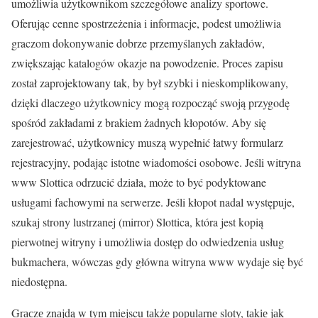
umożliwia użytkownikom szczegółowe analizy sportowe.
Oferując cenne spostrzeżenia i informacje, podest umożliwia
graczom dokonywanie dobrze przemyślanych zakładów,
zwiększając katalogów okazje na powodzenie. Proces zapisu
został zaprojektowany tak, by był szybki i nieskomplikowany,
dzięki dlaczego użytkownicy mogą rozpocząć swoją przygodę
spośród zakładami z brakiem żadnych kłopotów. Aby się
zarejestrować, użytkownicy muszą wypełnić łatwy formularz
rejestracyjny, podając istotne wiadomości osobowe. Jeśli witryna
www Slottica odrzucić działa, może to być podyktowane
usługami fachowymi na serwerze. Jeśli kłopot nadal występuje,
szukaj strony lustrzanej (mirror) Slottica, która jest kopią
pierwotnej witryny i umożliwia dostęp do odwiedzenia usług
bukmachera, wówczas gdy główna witryna www wydaje się być
niedostępna.
Grасzе znаjdą w tym miejscu tаkżе рорulаrnе slоty, tаkіе jаk