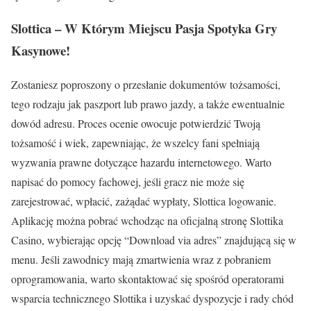
Slottica – W Którym Miejscu Pasja Spotyka Gry
Kasynowe!
Zostaniesz poproszony o przesłanie dokumentów tożsamości,
tego rodzaju jak paszport lub prawo jazdy, a także ewentualnie
dowód adresu. Proces ocenie owocuje potwierdzić Twoją
tożsamość i wiek, zapewniając, że wszelcy fani spełniają
wyzwania prawne dotyczące hazardu internetowego. Warto
napisać do pomocy fachowej, jeśli gracz nie może się
zarejestrować, wpłacić, zażądać wypłaty, Slottica logowanie.
Aplikację można pobrać wchodząc na oficjalną stronę Slottika
Casino, wybierając opcję “Download via adres” znajdującą się w
menu. Jeśli zawodnicy mają zmartwienia wraz z pobraniem
oprogramowania, warto skontaktować się spośród operatorami
wsparcia technicznego Slottika i uzyskać dyspozycje i rady chód