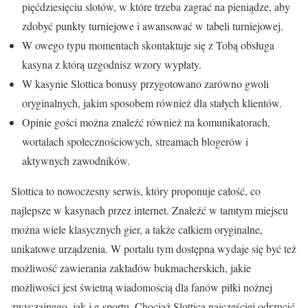
pięćdziesięciu slotów, w które trzeba zagrać na pieniądze, aby
zdobyć punkty turniejowe i awansować w tabeli turniejowej.
W owego typu momentach skontaktuje się z Tobą obsługa
kasyna z którą uzgodnisz wzory wypłaty.
W kasynie Slottica bonusy przygotowano zarówno gwoli
oryginalnych, jakim sposobem również dla stałych klientów.
Opinie gości można znaleźć również na komunikatorach,
wortalach społecznościowych, streamach blogerów i
aktywnych zawodników.
Slottica to nowoczesny serwis, który proponuje całość, co
najlepsze w kasynach przez internet. Znaleźć w tamtym miejscu
można wiele klasycznych gier, a także całkiem oryginalne,
unikatowe urządzenia. W portalu tym dostępna wydaje się być też
możliwość zawierania zakładów bukmacherskich, jakie
możliwości jest świetną wiadomością dla fanów piłki nożnej
zwyczajnego, jak i e-sportu. Chociaż Slottica najczęściej odrzucić