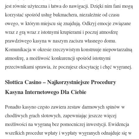
jest równie użyteczna i łatwa do nawigacji. Dzięki nim fani mogą
korzystać spośród usług bukmachera, niezależnie od czasu
owego, w którym miejscu się znajdują. Odkryj emocje związane
wraz z grą wraz z istotnymi krupierami i poczuj atmosferę
prawdziwego kasyna w naszym zaciszu własnego domu.
Komunikacja w okresie rzeczywistym konstruuje niepowtarzalną
atmosferę, a możliwość konkurencji spośród istotnymi
przeciwnikami sprawia, że poczujesz ekscytację i chęć wygranej.
Slottica Casino – Najkorzystniejsze Procedury
Kasyna Internetowego Dla Ciebie
Ponadto kasyno często zawiera zestaw darmowych spinów w
chodliwych grach slotowych, zapewniając jeszcze więcej
możliwości na wygraną bez pomocniczej inwestycji. Ewidencja
wszelkich procedur wpłaty i wypłaty wygranych odnajduje się w