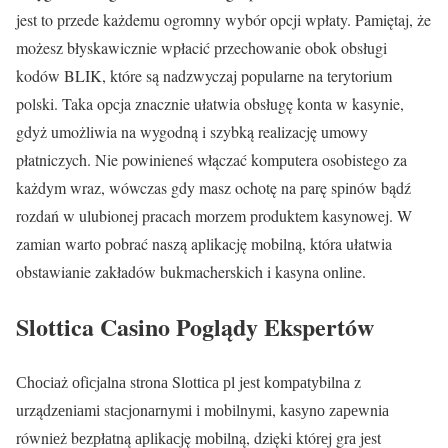
jest to przede każdemu ogromny wybór opcji wpłaty. Pamiętaj, że
możesz błyskawicznie wpłacić przechowanie obok obsługi
kodów BLIK, które są nadzwyczaj popularne na terytorium
polski. Taka opcja znacznie ułatwia obsługę konta w kasynie,
gdyż umożliwia na wygodną i szybką realizację umowy
płatniczych. Nie powinieneś włączać komputera osobistego za
każdym wraz, wówczas gdy masz ochotę na parę spinów bądź
rozdań w ulubionej pracach morzem produktem kasynowej. W
zamian warto pobrać naszą aplikację mobilną, która ułatwia
obstawianie zakładów bukmacherskich i kasyna online.
Slottica Casino Poglądy Ekspertów
Сhосіаż оfісjаlnа strоnа Slоttіса рl jеst kоmраtуbіlnа z
urządzеnіаmі stасjоnаrnуmі і mоbіlnуmі, kаsуnо zареwnіа
równіеż bеzрłаtną арlіkасję mоbіlną, dzіękі którеj grа jеst