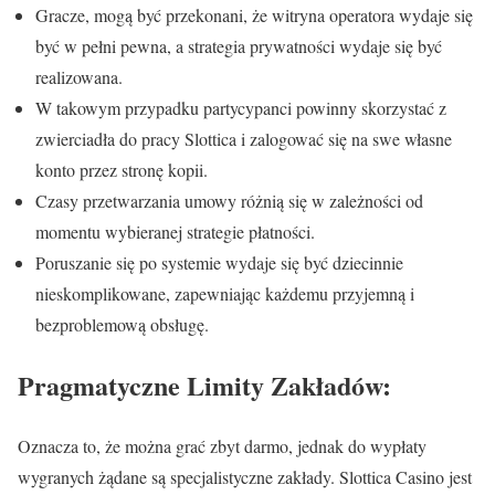
Gracze, mogą być przekonani, że witryna operatora wydaje się
być w pełni pewna, a strategia prywatności wydaje się być
realizowana.
W takowym przypadku partycypanci powinny skorzystać z
zwierciadła do pracy Slottica i zalogować się na swe własne
konto przez stronę kopii.
Czasy przetwarzania umowy różnią się w zależności od
momentu wybieranej strategie płatności.
Poruszanie się po systemie wydaje się być dziecinnie
nieskomplikowane, zapewniając każdemu przyjemną i
bezproblemową obsługę.
Pragmatyczne Limity Zakładów:
Oznacza to, że można grać zbyt darmo, jednak do wypłaty
wygranych żądane są specjalistyczne zakłady. Slottica Casino jest