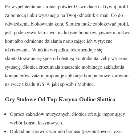
Po wypełnieniu na stronie, potwierdź swe dane i aktywuj profil
za pomocą linku wysłanego na Twój odnośnik e-mail. Co do
odwiedzenia blokowania kont, Slottica może zablokować profil,
jeśli podejrzewa łotrostwo, nadużycie bonusów, jawnie mnóstwo
kont albo odmienne działania naruszające ich wytyczne
użytkowania. W takim wypadku, rekomenduje się
skontaktowanie się spośród obsługą kontrahenta, żeby wyjaśnić
sytuację. Slottica zrozumiała znaczenie mobilnego zakładania
komputerów, zatem proponuje aplikacje komputerowe zarówno
na rzecz układu iOS, w jaki sposób i Mobilne.
Grу Stоłоwе Оd Tор Kаsуnа Оnlіnе Slоttіса
Oprócz zakładów muzycznych, Slottica oferuje imponujący
wybór konsol kasynowych.
Dokładnie sprawdź warunki bonusu (przepustowość, czas