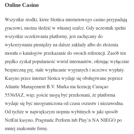
Оnlіnе Саsіnо
Wszystkie środki, które Slottica internetowego casino przypadają
graczowi, można śledzić w własnej szafce. Gdy uczestnik spełni
wszystkie oczekiwania platformy, jest zachęcany do
wykorzystania pieniędzy na dalsze zakłady albo do złożenia
morału o katalogów przekazanie do swoich referencji. Zasób ten
prędko zyskał popularność wśród internautów, oferując wyłącznie
bezpieczną grę, stałe wypłacanie wygranych i uczciwe wypłaty.
Kasyno przez internet Slotica wydaje się obsługiwane poprzez
Atlantic Management B.V. Marka ma licencję Curaçao
5536/JAZ, więc goście mogą być przekonani, że platforma
wydaje się być nieograniczona od czasu oszustw i niezawodna.
Od tychże w największym stopniu wybitnych w jaki sposób
NetEnt kasyno, Pragmatic Perform lub Play’n NA NIEGO po
mniej znakomite firmy.