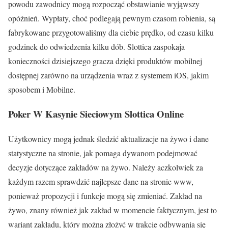
powodu zawodnicy mogą rozpocząć obstawianie wyjąwszy
opóźnień. Wypłaty, choć podlegają pewnym czasom robienia, są
fabrykowane przygotowaliśmy dla ciebie prędko, od czasu kilku
godzinek do odwiedzenia kilku dób. Slottica zaspokaja
konieczności dzisiejszego gracza dzięki produktów mobilnej
dostępnej zarówno na urządzenia wraz z systemem iOS, jakim
sposobem i Mobilne.
Poker W Kasynie Sieciowym Slottica Online
Użytkownicy mogą jednak śledzić aktualizacje na żywo i dane
statystyczne na stronie, jak pomaga dywanom podejmować
decyzje dotyczące zakładów na żywo. Należy aczkolwiek za
każdym razem sprawdzić najlepsze dane na stronie www,
ponieważ propozycji i funkcje mogą się zmieniać. Zakład na
żywo, znany również jak zakład w momencie faktycznym, jest to
wariant zakładu, który można złożyć w trakcie odbywania się