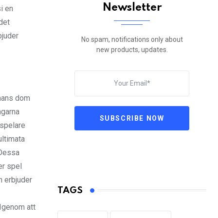
Newsletter
i en
det
bjuder
No spam, notifications only about
new products, updates.
mans dom
ngarna
SUBSCRIBE NOW
 spelare
ltimata
 Dessa
er spel
 erbjuder
TAGS
Igenom att