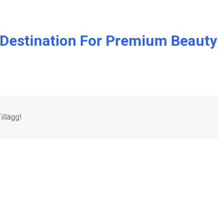
 Destination For Premium Beaut
illägg!