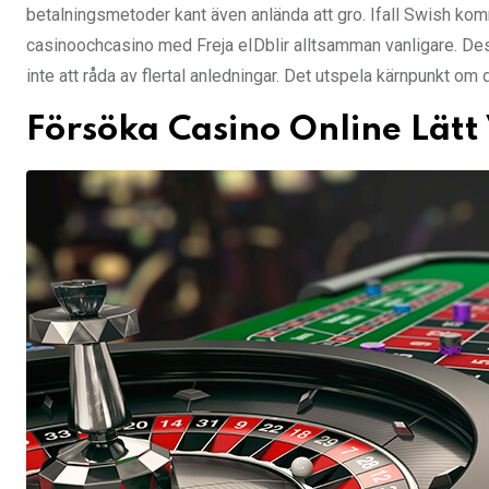
betalningsmetoder kant även anlända att gro. Ifall Swish komm
casinoochcasino med Freja eIDblir alltsamman vanligare. Des
inte att råda av flertal anledningar. Det utspela kärnpunkt om 
Försöka Casino Online Lätt