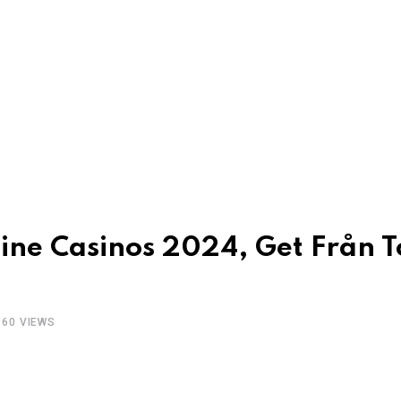
line Casinos 2024, Get Från 
60
VIEWS