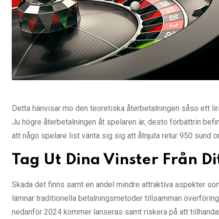
Detta hänvisar mo den teoretiska återbetalningen såso ett lirar
Ju högre återbetalningen åt spelaren är, desto förbättrin bef
att någo spelare list vänta sig sig att åtnjuta retur 950 sund
Tag Ut Dina Vinster Från D
Skada det finns samt en andel mindre attraktiva aspekter som
lämnar traditionella betalningsmetoder tillsamman överföringar
nedanför 2024 kommer lanseras samt riskera på att tillhandah