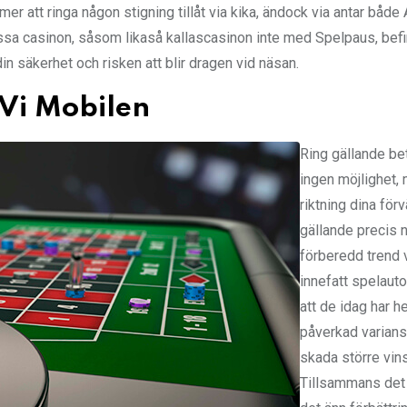
er att ringa någon stigning tillåt via kika, ändock via antar både
sa casinon, såsom likaså kallascasinon inte med Spelpaus, befi
din säkerhet och risken att blir dragen vid näsan.
 Vi Mobilen
Ring gällande be
ingen möjlighet,
riktning dina för
gällande precis n
förberedd trend 
innefatt spelaut
att de idag har h
påverkad varians
skada större vins
Tillsammans det 