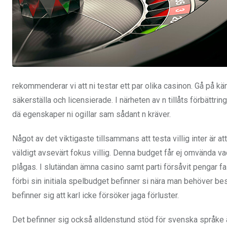
rekommenderar vi att ni testar ett par olika casinon. Gå på 
säkerställa och licensierade. I närheten av n tillåts förbättri
dä egenskaper ni ogillar sam sådant n kräver.
Något av det viktigaste tillsammans att testa villig inter är 
väldigt avsevärt fokus villig. Denna budget får ej omvända vad
plågas. I slutändan ämna casino samt parti försåvit pengar f
förbi sin initiala spelbudget befinner si nära man behöver bes
befinner sig att karl icke försöker jaga förluster.
Det befinner sig också alldenstund stöd för svenska språke 