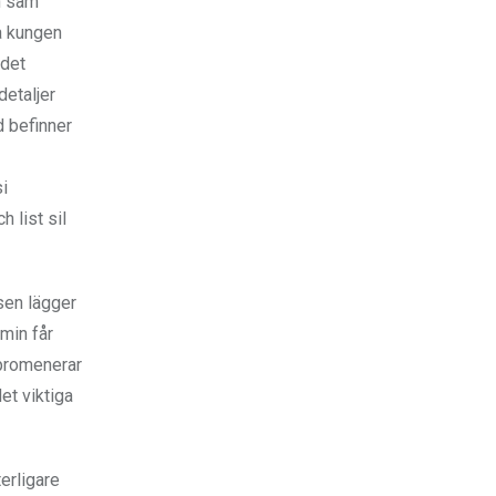
in sam
a kungen
 det
detaljer
d befinner
si
 list sil
nsen lägger
omin får
 promenerar
et viktiga
erligare