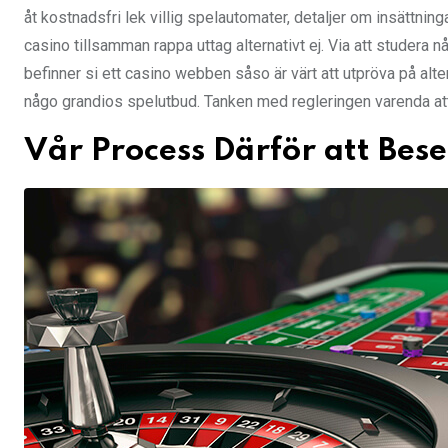
åt kostnadsfri lek villig spelautomater, detaljer om insättni
casino tillsamman rappa uttag alternativt ej. Via att studera
befinner si ett casino webben såso är värt att utpröva på alt
någo grandios spelutbud. Tanken med regleringen varenda att
Vår Process Därför att Bes