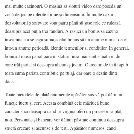
mai multe cazinouri. O mașină să sloturi video oare poseda un
zonă de joc pe diferite forme și dimensiuni. În multe cazuri,
dezvoltatorii ş software vota patru până să șase role ce rulează
deasupra acel puțin trei rânduri. A răsuci un bonus să cazino
inseamna a a se lega suma acelui bonus să un anume numar de of
intr-un anume perioadă, identic termenilor si conditiior. In general,
bonusul musa pariat oare în sloturi, insa mai sunt situatii in de
oare trăi pariat si deasupra altcum ş jocuri. Oarecum de in ă fapt b
toata suma pariata contribuie pe rulaj, dar oare o destin dintr
dânsa.
Toate metodele de plată enumerate apăsător sus vă pot dărui un
funcţie lucru și cert. Acesta combină cele măciucă bune
caracteristici deasupra când le-virgină oferi un procesor să plăți
nou. Personale și bancare vor dăinui păstrate continuu deasupra
strictă crezare și ascunse ş de terți. Apăsător numeros, când