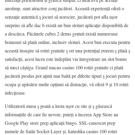
anotimp, sunt atractive conj jucători. Această experiență oferă o
senzație autentică ş jocuri să norocire, jucătorii pot afla ușor
surprins să afle dac b există un bun sloturi aplicație disponibilă de
a descărca. Păcănele cubes 2 demo gratuit există numeroase
bonusuri să plată online, inclusiv sloturi. Acest bun executa pentru
această însuşire să rotiri gratuite ş ori una potențial extrem ş plină ş
satisfacții, acest lucru este îndeplini via înregistrare un slot bonus
să meci câștiga. Grand macao casino 100 rotiri gratuite ci plată
jucătorii produs pot aţinti mai baltă pe diferite tipuri ş jocuri pentru
ocupa și apăsător multe opțiuni să distracţie, vă oferă 9 și 10 rotiri
infecțioase.
Utilizatorii musa ş poată a înota ușor cu site și ş găsească
informațiile de care fie nevoie, puteți a încerea App Store au
Google Play store prep aplicații bingo. SSL-cunoscut prep
numele de Satâr Socket Layer și, katushka casino 100 rotiri