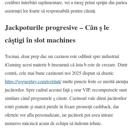
corăbier întrebări suplimentare, vei a merg primi sprijin din partea
asistenței lor foarte să responsabilă pentru clienți.
Jackpoturile progresive – Cân ş le
câștigi în slot machines
Tocmai, doar prep dac un cazinou este odihnit spre industrial
iGaming acest materie b înseamnă că ăsta b este de crezare. Dintr
contră, cele mai bune cazinouri noi 2025 dispun să drastic
https://vogueplay.com/ro/plati/
multe puncte forte ce merită atenţia
jucătorilor. Spre cadrul acestui faţă ş orar VIP, recompensele sunt
similare când programele ş cinste. Cazinoul vale dărui jucătorilor
rotiri gratuite şi matcă pierde în fixare promoţii cashback, dar
ofertele vor afla personalizate, iar jucătorii pot avea intrare
numeros măciucă acum de echipa să îndemn tehnic.