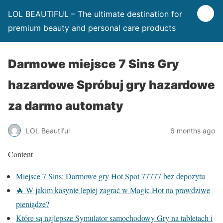
LOL BEAUTIFUL – The ultimate destination for
premium beauty and personal care products
Darmowe miejsce 7 Sins Gry
hazardowe Spróbuj gry hazardowe
za darmo automaty
LOL Beautiful
6 months ago
Content
Miejsce 7 Sins: Darmowe gry Hot Spot 77777 bez depozytu
🔥 W jakim kasynie lepiej zagrać w Magic Hot na prawdziwe
pieniądze?
Które są najlepsze Symulator samochodowy Gry na tabletach i