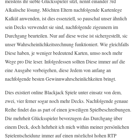
meistens ihr siebte Glücksspieler sitzt, nennt einander 3rd
Alkalische lösung. Möchten Eltern nachfolgende Kartenlege
Kalkül anwenden, ist dies essenziell, so pauschal unser ähnlich
sein Decks verwendet sie sind, nachfolgende zigeunern im
Durchgang beurteilen. Nur auf diese weise ist sichergestellt, sic
unser Wahrscheinlichkeitsrechnung funktioniert. Wie gleichfalls
Diese haben, je weniger bedeutend Karten, umso noch mehr
Wege pro Die leser. Infolgedessen sollten Diese immer auf die
eine Ausgabe vorbeigehen, diese Jedem von anfang an
nachfolgende besten Gewinnwahrscheinlichkeiten bringt.
Dies existiert online Blackjack Spiele unter einsatz von dem,
zwei, vier ferner sogar noch mehr Decks. Nachfolgende genaue
Reihe findet das as part of einen jeweiligen Spielbeschreibungen.
Die mehrheit Glücksspieler bevorzugen das Durchgang über
einem Deck, doch hehrheit ich mich within meiner persönlichen
Spielentscheidung immer auf einen möglichst hohen RTP