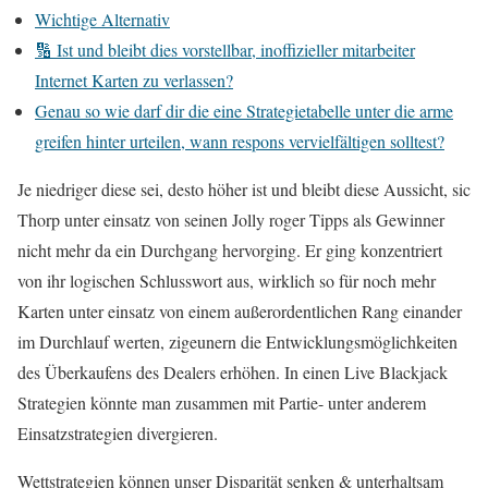
Wichtige Alternativ
🔢 Ist und bleibt dies vorstellbar, inoffizieller mitarbeiter
Internet Karten zu verlassen?
Genau so wie darf dir die eine Strategietabelle unter die arme
greifen hinter urteilen, wann respons vervielfältigen solltest?
Je niedriger diese sei, desto höher ist und bleibt diese Aussicht, sic
Thorp unter einsatz von seinen Jolly roger Tipps als Gewinner
nicht mehr da ein Durchgang hervorging. Er ging konzentriert
von ihr logischen Schlusswort aus, wirklich so für noch mehr
Karten unter einsatz von einem außerordentlichen Rang einander
im Durchlauf werten, zigeunern die Entwicklungsmöglichkeiten
des Überkaufens des Dealers erhöhen. In einen Live Blackjack
Strategien könnte man zusammen mit Partie- unter anderem
Einsatzstrategien divergieren.
Wettstrategien können unser Disparität senken & unterhaltsam