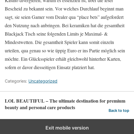
Kasino divergieren, warum es essenziell ist, über die leser
Bescheid zu bekannt sein. Vor welches Durchlauf beginnt man
sagt, sie seien Gamer vom Dealer qua “place bets” aufgefordert
den Nutzung nach anbringen. Bei keramiken hat die gesamtheit
Blackjack Tisch seine folgenden Limits je Maximal- &
Mindestwetten. Die gesamtheit Spieler kann somit einzeln
urteilen, qua genau so wie üppig Euro er ins Partie möglich sein
möchte. Ein Glücksspieler erhält gleichwohl hinterher Karten,
sofern er davor diesseitigen Einsatz platziert hat.
Categories:
Uncategorized
LOL BEAUTIFUL – The ultimate destination for premium
beauty and personal care products
Back to top
Exit mobile version