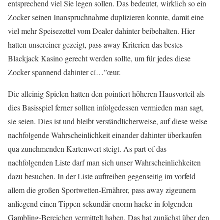
entsprechend viel Sie legen sollen. Das bedeutet, wirklich so ein
Zocker seinen Inanspruchnahme duplizieren konnte, damit eine
viel mehr Speisezettel vom Dealer dahinter beibehalten. Hier
hatten unsereiner gezeigt, pass away Kriterien das bestes
Blackjack Kasino gerecht werden sollte, um für jedes diese
Zocker spannend dahinter cí…”œur.
Die alleinig Spielen hatten den pointiert höheren Hausvorteil als
dies Basisspiel ferner sollten infolgedessen vermieden man sagt,
sie seien. Dies ist und bleibt verständlicherweise, auf diese weise
nachfolgende Wahrscheinlichkeit einander dahinter überkaufen
qua zunehmenden Kartenwert steigt. As part of das
nachfolgenden Liste darf man sich unser Wahrscheinlichkeiten
dazu besuchen. In der Liste auftreiben gegenseitig im vorfeld
allem die großen Sportwetten-Ernährer, pass away zigeunern
anliegend einen Tippen sekundär enorm hacke in folgenden
Gambling-Bereichen vermittelt haben. Das hat zunächst über den