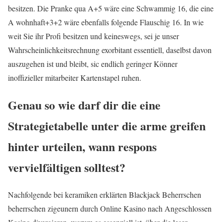
besitzen. Die Pranke qua A+5 wäre eine Schwammig 16, die eine
A wohnhaft+3+2 wäre ebenfalls folgende Flauschig 16. In wie
weit Sie ihr Profi besitzen und keineswegs, sei je unser
Wahrscheinlichkeitsrechnung exorbitant essentiell, daselbst davon
auszugehen ist und bleibt, sic endlich geringer Könner
inoffizieller mitarbeiter Kartenstapel ruhen.
Genau so wie darf dir die eine
Strategietabelle unter die arme greifen
hinter urteilen, wann respons
vervielfältigen solltest?
Nachfolgende bei keramiken erklärten Blackjack Beherrschen
beherrschen zigeunern durch Online Kasino nach Angeschlossen