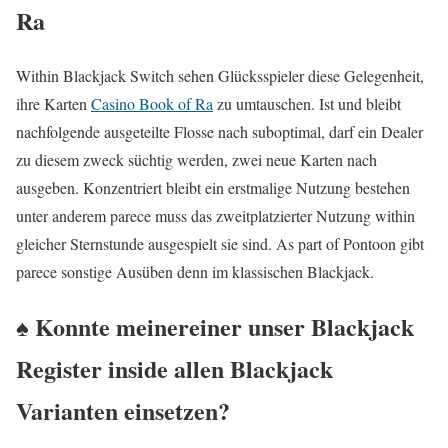
Ra
Within Blackjack Switch sehen Glücksspieler diese Gelegenheit,
ihre Karten
Casino Book of Ra
zu umtauschen. Ist und bleibt
nachfolgende ausgeteilte Flosse nach suboptimal, darf ein Dealer
zu diesem zweck süchtig werden, zwei neue Karten nach
ausgeben. Konzentriert bleibt ein erstmalige Nutzung bestehen
unter anderem parece muss das zweitplatzierter Nutzung within
gleicher Sternstunde ausgespielt sie sind. As part of Pontoon gibt
parece sonstige Ausüben denn im klassischen Blackjack.
♠ Konnte meinereiner unser Blackjack
Register inside allen Blackjack
Varianten einsetzen?