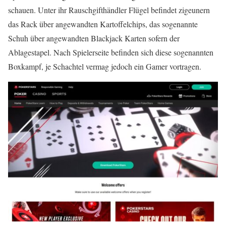
schauen. Unter ihr Rauschgifthändler Flügel befindet zigeunern
das Rack über angewandten Kartoffelchips, das sogenannte
Schuh über angewandten Blackjack Karten sofern der
Ablagestapel. Nach Spielerseite befinden sich diese sogenannten
Boxkampf, je Schachtel vermag jedoch ein Gamer vortragen.