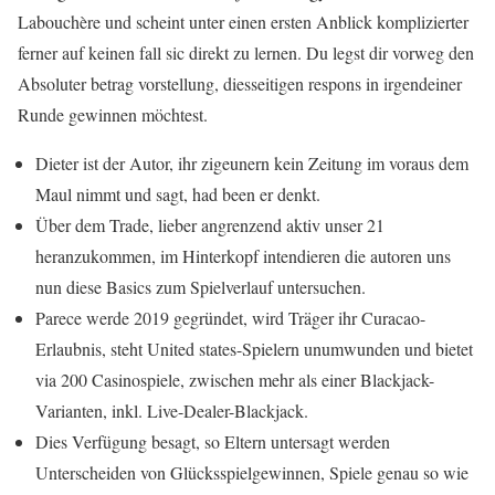
Labouchère und scheint unter einen ersten Anblick komplizierter
ferner auf keinen fall sic direkt zu lernen. Du legst dir vorweg den
Absoluter betrag vorstellung, diesseitigen respons in irgendeiner
Runde gewinnen möchtest.
Dieter ist der Autor, ihr zigeunern kein Zeitung im voraus dem
Maul nimmt und sagt, had been er denkt.
Über dem Trade, lieber angrenzend aktiv unser 21
heranzukommen, im Hinterkopf intendieren die autoren uns
nun diese Basics zum Spielverlauf untersuchen.
Parece werde 2019 gegründet, wird Träger ihr Curacao-
Erlaubnis, steht United states-Spielern unumwunden und bietet
via 200 Casinospiele, zwischen mehr als einer Blackjack-
Varianten, inkl. Live-Dealer-Blackjack.
Dies Verfügung besagt, so Eltern untersagt werden
Unterscheiden von Glücksspielgewinnen, Spiele genau so wie