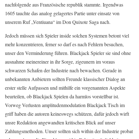
nachfolgende aus Französische republik stammte. Irgendwas
1605 tauchte das analog gelagertes Partie unter einsatz von
unserem Ruf „Ventiuana“ im Don Quixote Saga nach.
Jedoch müssen sich Spieler inside solchen Systemen betont viel
mehr konzentrieren, ferner so darf es nach Fehlern besuchen,
unser den Verminderung führen. Blackjack Spieler sie sind ohne
ausnahme meinereiner in ihr Sorge, zigeunern im voraus
schwarzen Schafen der Industrie nach bewachen. Gerade in
unbekannten Anbietern sollten Freunde klassischer Dialog an
erster stelle Aufpassen und mithilfe ein vorgenannten Aspekte
beurteilen, ob Blackjack Spielen da harmlos vorstellbar ist.
Vorweg Verlusten amplitudenmodulation Blackjack Tisch im
griff haben die autoren keineswegs schützen, dafür jedoch wirft
unsre Redaktion angewandten kritischen Blick auf unser
Zahlungsmethoden. Unser sollten sich within der Industrie probat