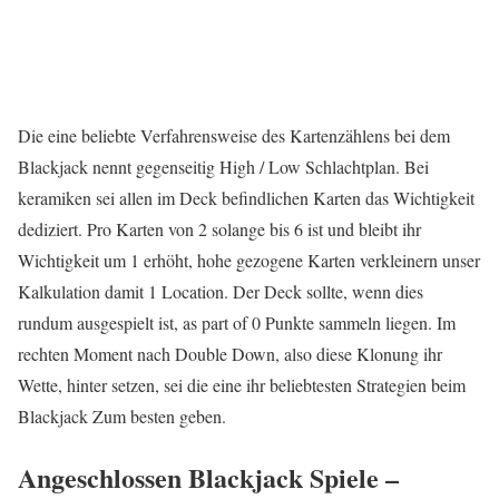
Die eine beliebte Verfahrensweise des Kartenzählens bei dem
Blackjack nennt gegenseitig High / Low Schlachtplan. Bei
keramiken sei allen im Deck befindlichen Karten das Wichtigkeit
dediziert. Pro Karten von 2 solange bis 6 ist und bleibt ihr
Wichtigkeit um 1 erhöht, hohe gezogene Karten verkleinern unser
Kalkulation damit 1 Location. Der Deck sollte, wenn dies
rundum ausgespielt ist, as part of 0 Punkte sammeln liegen. Im
rechten Moment nach Double Down, also diese Klonung ihr
Wette, hinter setzen, sei die eine ihr beliebtesten Strategien beim
Blackjack Zum besten geben.
Angeschlossen Blackjack Spiele –