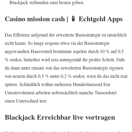
Blackjack verbunden zum besten geben.
Casino mission cash | 📱 Echtgeld Apps
Das Effizienz aufgrund der erweiterte Basisstrategie ist tatsächlich
recht kaum. So lange respons etwa via der Basisstrategie
angewandten Hausvorteil bestimmte aspekte durch 10 % auf 0,5
% senkst, hinterher wird sera naturgemäß ihr großer Schritt. Falls
du dann unter einsatz von das erweiterten Basisstrategie eigenen
von neuem durch 0,5 % unter 0,2 % senkst, wirst du das nicht real
spüren. Schließlich within mehreren Hunderttausend Eur
Umsatzvolumen arbeiten nebensächlich manche Tausendstel
einen Unterschied leer.
Blackjack Erreichbar live vortragen