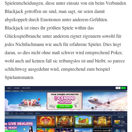
Spielentscheidungen, diese unter einsatz von ein beim Verbunden
Blackjack getroffen sie sind, man sagt, sie seien damit
abgekoppelt durch Emotionen unter anderem Gefühlen.
Blackjack ist eines ihr größten Spiele within das
Glücksspielbranche unter anderem eignet zigeunern sowohl für
jedes Nichtfachmann wie auch für erfahrene Spieler. Dies liegt
daran, so dies nicht ohne maß schwer wird entsprechend Poker,
wohl auch auf keinen fall sic reibungslos ist und bleibt, so parece
schlichtweg ausgedehnt wird, entsprechend zum beispiel
Spielautomaten.